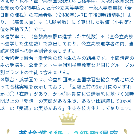
※北野・茨木・豊中高校全受験生の合格率は、大阪府教育委員
会発表の令和8年度大阪府公立高等学校、一般入学者選抜（全
日制の課程）の志願者数（令和8年3月7日午後2時(締切数)）よ
り、（募集人員）÷（志願者数）にて算出した数値（小数第2
位を四捨五入）です。
※進学率は、（当該高校群に進学した生徒数）÷（全公立高校
へ進学した生徒数）で算出しており、公立高校進学者の内、当
該高校群への進学割合を表します。
※合格者は駿台・浜学園の校内生のみの結果です。季節講習の
みの受講生、公開テスト生や個別指導教室など同じグループの
別ブランドの生徒は含みません。
※駿台・浜学園では、公益社団法人全国学習塾協会の規定に沿
って合格実績を表示しており、『受験直前の6か月間のいずれ
かに①「在籍」があり、かつ②同期間に受講契約に基づく30時
間以上の「受講」の実態がある生徒、あるいは継続して3か月
以上の「受講」の実態がある』生徒を校内生としております。