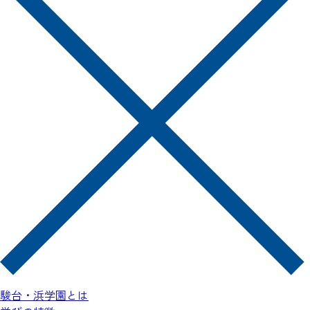
灘中・神戸女学院中など関西最難関中学
はじめ、
多くの
※
合格実績を誇る「浜学園」
※灘中・甲陽学院中・神戸女学院中・東大寺学園中・洛南高附
属中・西大和学園中・大阪星光学院中・四天王寺中等
駿台・浜学園とは