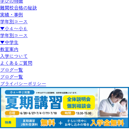
学びの特徴
難関校合格の秘訣
実績・事例
学年別コース
▼️小４〜小６
学年別コース
▼️中学生
教室案内
入学について
よくあるご質問
ブログ一覧
ブログ一覧
プライバシーポリシー
国公立大学の合格者数