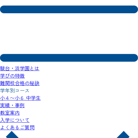
東大・京大・医学部他合格実績が証明する
中高生指導の
確かなノウハウをもつ「駿台」
駿台・浜学園とは
学びの特徴
難関校合格の秘訣
学年別コース
小４〜小６
️中学生
実績・事例
教室案内
入学について
よくあるご質問