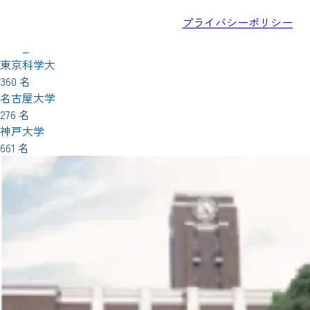
1,351名
プライバシーポリシー
北海道大学
528 名
東京科学大
360 名
名古屋大学
276 名
神戸大学
661 名